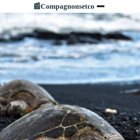
Compagnonsetco
📰