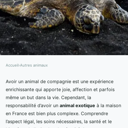
Accueil
›
Autres animaux
AUTRES ANIMAUX
La responsabilité d'avoir un
Avoir un animal de compagnie est une expérience
enrichissante qui apporte joie, affection et parfois
animal exotique à la maison
même un but dans la vie. Cependant, la
responsabilité d’avoir un
animal exotique
à la maison
Augustin
•
1 avril 2024
•
6 min de lecture
en France est bien plus complexe. Comprendre
l’aspect légal, les soins nécessaires, la santé et le